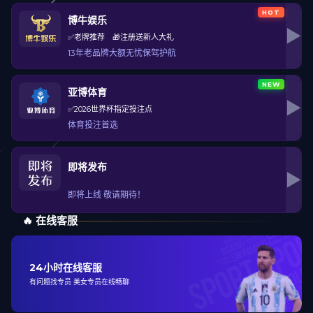
HOT
博牛娱乐
▶
✅老牌推荐 
🎁注册送新人大礼
13年老品牌大额无忧保驾护航
NEW
亚博体育
▶
✅2026世界杯指定投注点
体育投注首选
即将发布
▶
即将上线 敬请期待！
🔥 在线客服
24小时在线客服
有问题找专员 美女专员在线畅聊